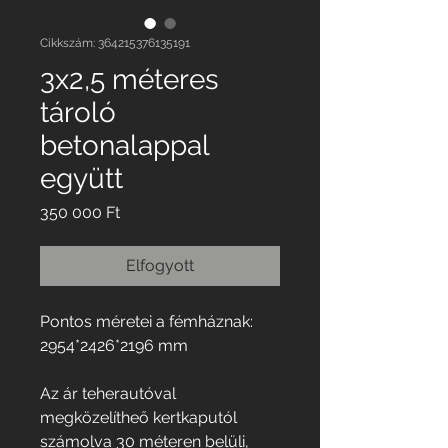
Cikkszám: 364215376135191
3x2,5 méteres
tároló
betonalappal
együtt
Ár
350 000 Ft
Elfogyott
Pontos méretei a fémháznak:
2954*2426*2196 mm
Az ár teherautóval
megközelítheő kertkaputól
számolva 30 méteren belüli,