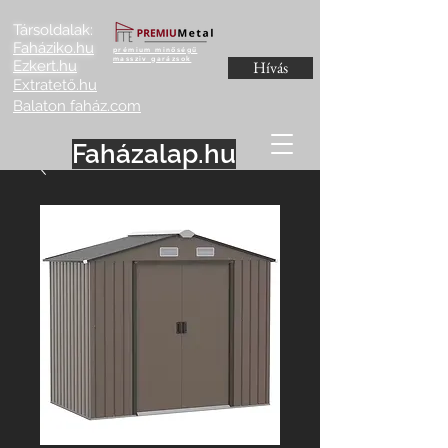
Társoldalak:
Faháziko.hu
prémium minőségű
massziv garázsok
Ezkert.hu
Hívás
Extratető.hu
Balaton faház.com
Faházalap.hu